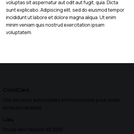
voluptas sit aspernatur aut odit aut fugit, quia. Dicta
sunt explicabo. Adipiscing elit, sed do eiusmod tempor
incididunt ut labore et dolore magna aliqua. Ut enim
minim veniam quis nostrud exercitation ipsam
voluptatem.
ComiCars
Des services automobiles professionnels pour rouler
en toute sérénité
Lieu
Route des Falaises 92 2000