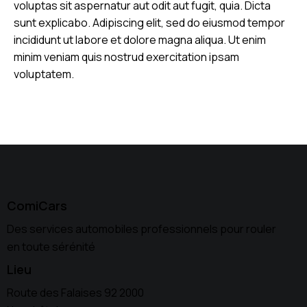
voluptas sit aspernatur aut odit aut fugit, quia. Dicta
sunt explicabo. Adipiscing elit, sed do eiusmod tempor
incididunt ut labore et dolore magna aliqua. Ut enim
minim veniam quis nostrud exercitation ipsam
voluptatem.
ComiCars
Des services automobiles professionnels pour rouler
en toute sérénité
Lieu
Route des Falaises 92 2000